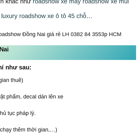
ình khác như
roadshow xe máy roadshow xe mui
 luxury roadshow xe ô tô 45 chỗ
…
Nai
hí như sau:
gian thuê)
vật phẩm, decal dán lên xe
thủ tục pháp lý.
, chạy thêm thời gian,…)