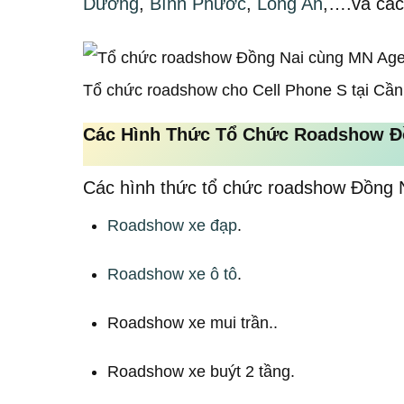
Dương
,
Bình Phước
,
Long An
,….và các 
Tổ chức roadshow cho Cell Phone S tại Cầ
Các Hình Thức Tổ Chức Roadshow Đ
Các hình thức tổ chức roadshow Đồng 
Roadshow xe đạp
.
Roadshow xe ô tô
.
Roadshow xe mui trần..
Roadshow xe buýt 2 tầng.