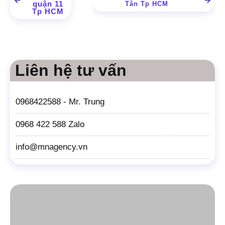
quận 11
Tân Tp HCM
Tp HCM
Liên hệ tư vấn
0968422588 - Mr. Trung
0968 422 588 Zalo
info@mnagency.vn