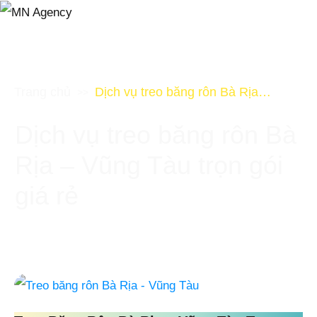
Trang chủ
Dịch vụ treo băng rôn Bà Rịa – Vũng Tàu trọn gói giá rẻ
>>
OVERVIEW
SHOW
Dịch vụ treo băng rôn Bà
EVENTS
Rịa – Vũng Tàu trọn gói
ROADSHOW
ADVERTISEMENT
giá rẻ
NEWS