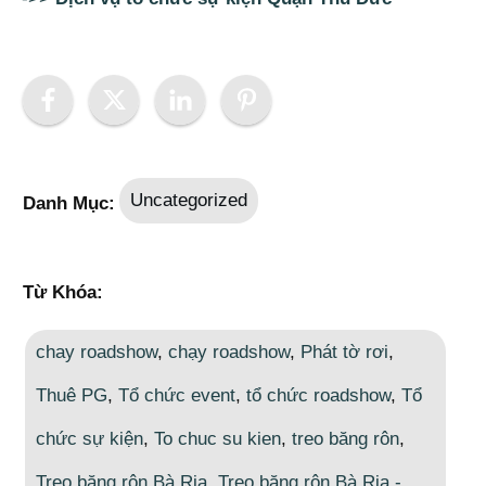
Uncategorized
Danh Mục:
Từ Khóa:
chay roadshow
,
chạy roadshow
,
Phát tờ rơi
,
Thuê PG
,
Tổ chức event
,
tổ chức roadshow
,
Tổ
chức sự kiện
,
To chuc su kien
,
treo băng rôn
,
Treo băng rôn Bà Rịa
,
Treo băng rôn Bà Rịa -