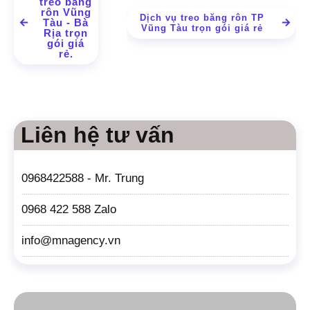
treo băng
rôn Vũng
Dịch vụ treo băng rôn TP
Tàu - Bà
Vũng Tàu trọn gói giá rẻ
Rịa trọn
gói giá
rẻ.
Liên hệ tư vấn
0968422588 - Mr. Trung
0968 422 588 Zalo
info@mnagency.vn