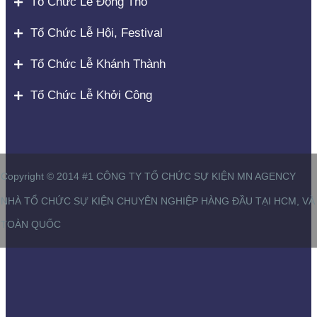
Tổ Chức Lễ Động Thổ
Tổ Chức Lễ Hội, Festival
Tổ Chức Lễ Khánh Thành
Tổ Chức Lễ Khởi Công
Copyright © 2014 #1 CÔNG TY TỔ CHỨC SỰ KIỆN MN AGENCY
NHÀ TỔ CHỨC SỰ KIỆN CHUYÊN NGHIỆP HÀNG ĐẦU TẠI HCM, VÀ
TOÀN QUỐC