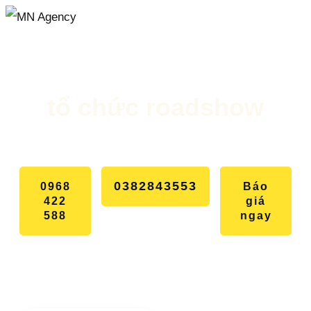
OVERVIEW
SHOW
tổ chức roadshow
EVENTS
ROADSHOW
ADVERTISEMENT
NEWS
0382843553
0968
Báo
422
giá
588
ngay