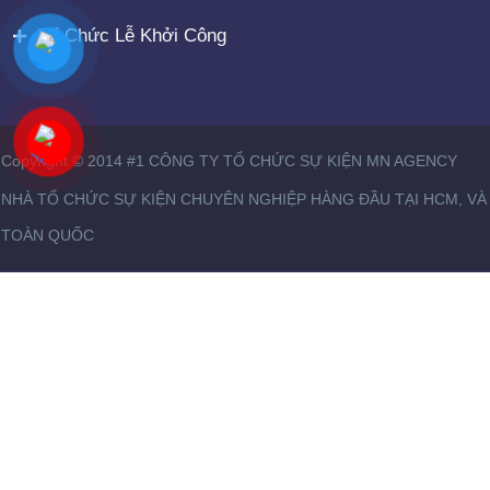
Tổ Chức Lễ Khởi Công
Copyright © 2014 #1 CÔNG TY TỔ CHỨC SỰ KIỆN MN AGENCY
NHÀ TỔ CHỨC SỰ KIỆN CHUYÊN NGHIỆP HÀNG ĐẦU TẠI HCM, VÀ
TOÀN QUỐC