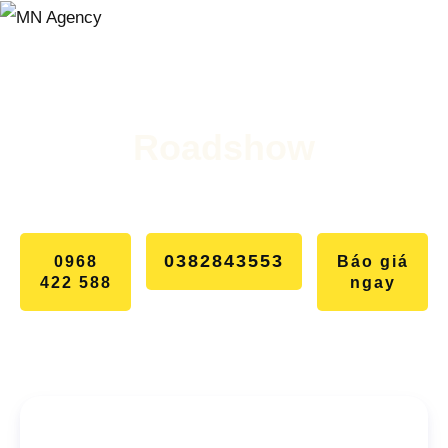
OVERVIEW
Roadshow
SHOW
EVENTS
ROADSHOW
0382843553
ADVERTISEMENT
0968
Báo giá
422 588
ngay
NEWS